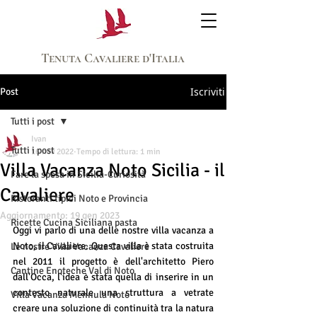
Tenuta Cavaliere d'Italia
Iscriviti
Post
Tutti i post
Ivan
Tutti i post
16 nov 2022
Tempo di lettura: 1 min
Villa Vacanza Noto Sicilia - il
Fare la spesa in Sicilia-Curiosità
Cavaliere
Ristoranti tipici Noto e Provincia
Aggiornamento:
19 gen 2023
Ricette Cucina Siciliana pasta
Oggi vi parlo di una delle nostre villa vacanza a 
Noto, il Cavaliere. Questa villa è stata costruita 
Le nostre Villa Vacanza Cavaliere
nel 2011 il progetto è dell'architetto Piero 
Cantine Enoteche Val di Noto
dall'Occa, l'idea è stata quella di inserire in un 
contesto naturale una struttura a vetrate 
Villa Vacanza Mennula Noto
creare una soluzione di continuità tra la natura 