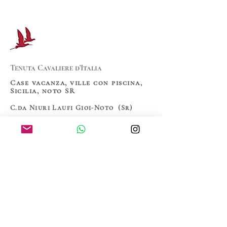
Tenuta Cavaliere d'Italia
Villa vista mare 
La piscina di Villa il
Case vacanza, ville con piscina,
Cavaliere Vista Mare prato
Sicilia, noto SR
all'inglese
C.da Niuri Laufi Gioi-Noto (Sr)
Italy
P.iva 03500601202
2023 by
www.nobordersbusiness.com
Home
La zona