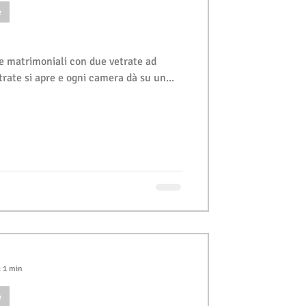
e
re matrimoniali con due vetrate ad
trate si apre e ogni camera dà su un...
: 1 min
e